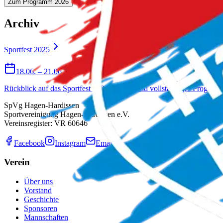
Zum Programm
2026
Archiv
Sportfest
2025
18.06. – 21.06.2025
Rückblick auf das Sportfest 2025 – Fotos und vollständiges Program
SpVg Hagen-Hardissen
Sportvereinigung Hagen-Hardissen e.V.
Vereinsregister: VR 60646
Facebook
Instagram
Email
Verein
Über uns
Vorstand
Geschichte
Sponsoren
Mannschaften