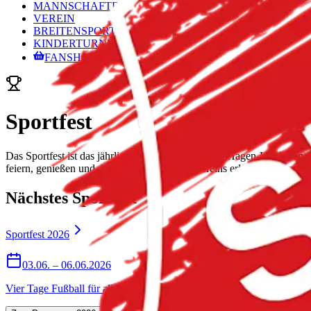
MANNSCHAFTEN
VEREIN
BREITENSPORT
KINDERTURNEN
FANSHOP
Sportfest
Das Sportfest ist das jährliche Highlight der SpVg Hagen-Hardissen
feiern, genießen und die Gemeinschaft des Vereins erleben.
Nächstes Sportfest
Sportfest
2026
03.06. – 06.06.2026
Vier Tage Fußball für alle Altersklassen, Familientag mit Tombola, 