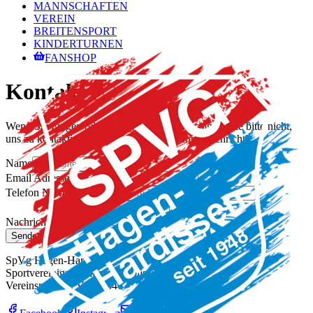
MANNSCHAFTEN
VEREIN
BREITENSPORT
KINDERTURNEN
FANSHOP
Kontakt
Wenn Sie Fragen oder Anregungen haben, zögern Sie bitte nicht,
uns zu kontaktieren. Wir freuen uns auf Ihre Nachricht!
Name
Email Adresse
Telefon Nummer (optional)
Nachricht
Senden
SpVg Hagen-Hardissen
Sportvereinigung Hagen-Hardissen e.V.
Vereinsregister: VR 60646